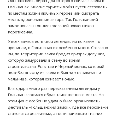
Ольшанский», образ для которого списал с замка в
Гольшанах. Многие туристы любят путешествовать
по местам жизни любимых героев или смотреть
места, вдохновившие автора. Так Гольшанский
замок попал в топ-лист желаний поклонников
Короткевича.
У всех замков есть свои легенды, но по каким-то
причинам, в Гольшанах их особенно много. Согласно
им, по территории замка бродит призрак девушки,
которую замуровали в стену во время
строительства. Есть там и Черный монах, который
полюбил княжну из замка и был за это наказан, и
мельница, которая оживает ночью.
Благодаря много раз пересказанным легендам у
Гольшан сложился образ таинственного места. На
этом фоне особенно удачно было организовать
фестиваль «Гольшанский замок», где все персонажи
становятся реальными, а гости приезжают на них