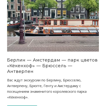
Берлин — Амстердам — парк цветов
«Кёкенхоф» — Брюссель —
Антверпен
Вас ждут экскурсии по Берлину, Брюсселю,
Антверпену, Брюгге, Генту и Амстердаму с
посещением знаменитого королевского парка
«Кёкенхоф».