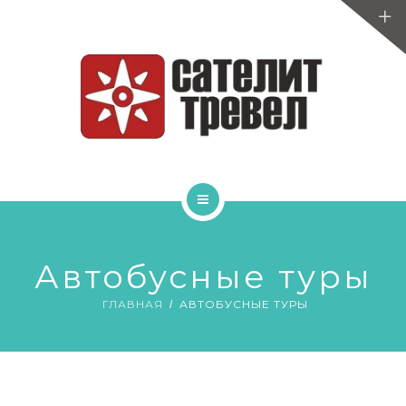
ТУРЫ ПО БЕЛАРУСИ
САНАТОРИИ
МЕДИЦИНА
СПОРТИВНЫЕ СБОРЫ
УСЛУГИ
ГЛАВНАЯ
ОТЗЫВЫ
Автобусные туры
АВТОБУСНЫЕ ТУРЫ
ИНФОРМАЦИЯ
ГЛАВНАЯ
АВТОБУСНЫЕ ТУРЫ
ТУРЫ ПО БЕЛАРУСИ
САНАТОРИИ
МЕДИЦИНА